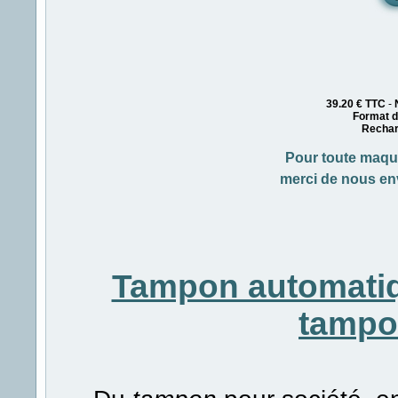
39.20
€
TTC
-
Format d
Rechar
Pour toute maque
merci de nous en
Tampon automati
tamp