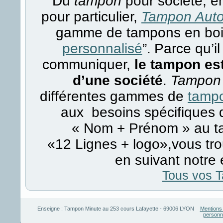
Du
tampon
pour société, 
pour particulier,
Tampon Auto
gamme de tampons en bois,
personnalisé
”.
Parce qu’i
communiquer,
le tampon est
d’une société
.
Tampon 
différentes gammes de
tamp
aux besoins spécifiques d
« Nom + Prénom » au ta
«12 Lignes + logo»,vous tr
en suivant notre
Tous vos 
Enseigne :
Tampon Minute
au
253 cours Lafayette
-
69006
LYON
Mentions 
personn