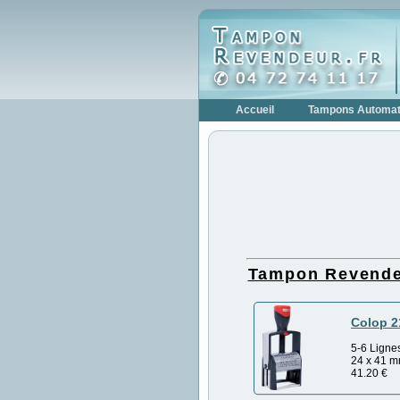
Accueil
Tampons Automat
Tampon Revend
Colop 2
5-6 Ligne
24 x 41 
41.20
€