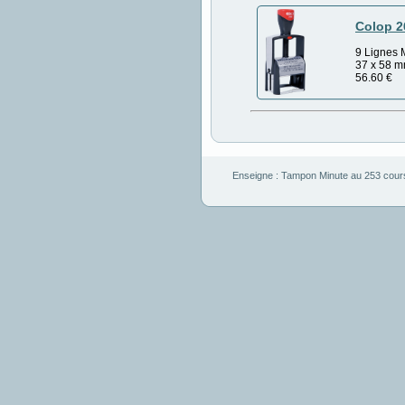
Colop 2
9 Lignes 
37 x 58 
56.60
€
Enseigne :
Tampon Minute
au
253 cour