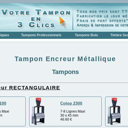
iques
Tampons Professionnels
Tampons Bois
Timbre Seu
Tampon Encreur Métallique
Tampons
eur RECTANGULAIRE
100
Colop 2300
s Maxi
7-8 Lignes Maxi
mm
30 x 45 mm
46.60
€