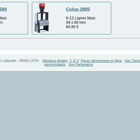
600
Colop 2800
Maxi
9-12 Lignes Maxi
mm
49 x 68 mm
66.80
€
s Lafayette
-
69006
LYON
Mentions légales
C G V
Payez directement en ligne
Nos Tamp
personnalisés
Nos Partenaires