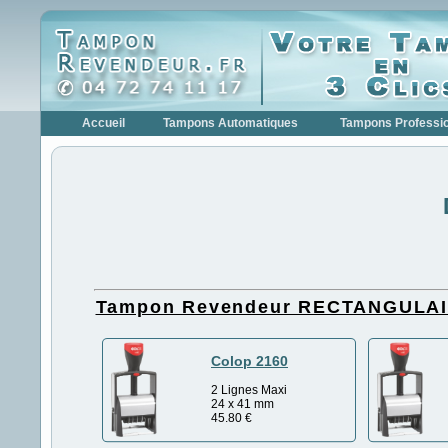
Accueil
Tampons Automatiques
Tampons Professi
Tampon Revendeur RECTANGULA
Colop 2160
2 Lignes Maxi
24 x 41 mm
45.80
€