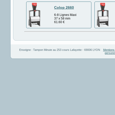
Colop 2660
6-8 Lignes Maxi
37 x 58 mm
61.60
€
Enseigne :
Tampon Minute
au
253 cours Lafayette
-
69006
LYON
Mentions 
personn